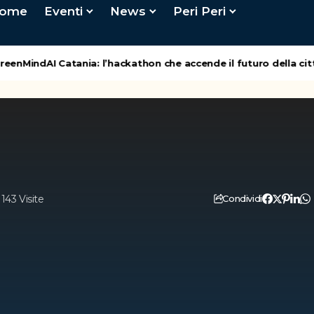
ome
Eventi
News
Peri Peri
enMindAI Catania: l’hackathon che accende il futuro della città
143 Visite
Condividi