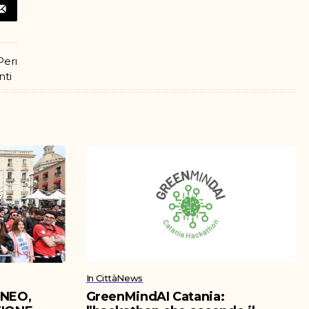
In Città
News
ENEO,
GreenMindAI Catania: