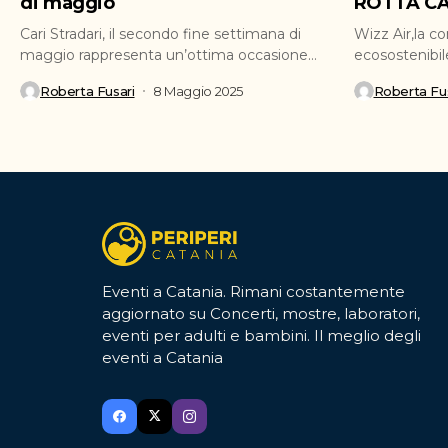
di maggio
ROTTA CA
Cari Stradari, il secondo fine settimana di
Wizz Air,la c
maggio rappresenta un’ottima occasione
ecosostenibil
per ritagliarsi del tempo...
ufficialmente 
Roberta Fusari
8 Maggio 2025
Roberta Fus
Eventi a Catania. Rimani costantemente
aggiornato su Concerti, mostre, laboratori,
eventi per adulti e bambini. Il meglio degli
eventi a Catania