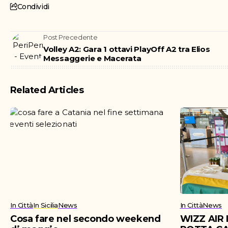
Condividi
Post Precedente
Volley A2: Gara 1 ottavi PlayOff A2 tra Elios
Messaggerie e Macerata
Related Articles
In Città
In Sicilia
News
In Città
News
Cosa fare nel secondo weekend
WIZZ AIR