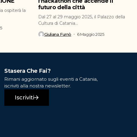
ZIONE
l’hackathon che accende il
futuro della città
a ospiterà la
Dal 27 al 29 maggio 2025, il Palazzo della
Cultura di Catania...
25
Giuliana Furnò
6 Maggio 2025
Stasera Che Fai?
Rimani aggiornato sugli eventi a Catania,
iscriviti alla nostra newsletter.
Iscriviti