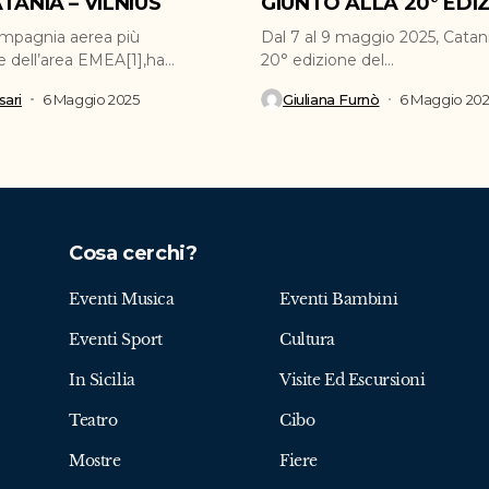
TANIA – VILNIUS
GIUNTO ALLA 20° EDI
ompagnia aerea più
Dal 7 al 9 maggio 2025, Catani
e dell’area EMEA[1],ha
20° edizione del...
inaugurato la nuova...
ari
6 Maggio 2025
Giuliana Furnò
6 Maggio 20
Cosa cerchi?
Eventi Musica
Eventi Bambini
Eventi Sport
Cultura
In Sicilia
Visite Ed Escursioni
Teatro
Cibo
Mostre
Fiere