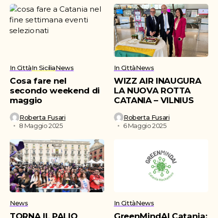
In Città
In Sicilia
News
In Città
News
Cosa fare nel
WIZZ AIR INAUGURA
secondo weekend di
LA NUOVA ROTTA
maggio
CATANIA – VILNIUS
Roberta Fusari
Roberta Fusari
8 Maggio 2025
6 Maggio 2025
News
In Città
News
TORNA IL PALIO
GreenMindAI Catania: