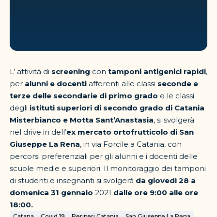
L’ attività di
screening
con
tamponi antigenici rapidi
,
per
alunni e docenti
afferenti alle classi
seconde e
terze delle secondarie di primo grado
e le classi
degli
istituti superiori di secondo grado di Catania
Misterbianco e Motta Sant’Anastasia
, si svolgerà
nel drive in dell’
ex mercato ortofrutticolo di San
Giuseppe La Rena
, in via Forcile a Catania, con
percorsi preferenziali per gli alunni e i docenti delle
scuole medie e superiori. Il monitoraggio dei tamponi
di studenti e insegnanti si svolgerà
da giovedì 28 a
domenica 31 gennaio
2021
dalle ore 9:00 alle ore
18:00.
Catana
Covid 19
Periperi Catania
San Giuseppe La Rena