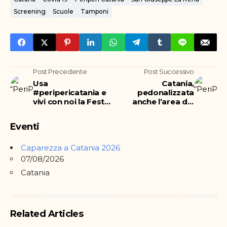
Screening
Scuole
Tamponi
Post Precedente
Post Successivo
Usa
Catania,
#peripericatania e
pedonalizzata
vivi con noi la Festa
anche l’area del
di Sant'Agata
Teatro Massimo
Eventi
Caparezza a Catania 2026
07/08/2026
Catania
Related Articles