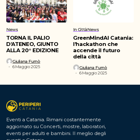
News
In Città
News
TORNA IL PALIO
GreenMindAI Catania:
D’ATENEO, GIUNTO
l’hackathon che
ALLA 20° EDIZIONE
accende il futuro
della città
Giuliana Furnò
6 Maggio 2025
Giuliana Furnò
6 Maggio 2025
Eventi a Catania. Rimani costantemente
aggiornato su Concerti, mostre, laboratori,
eventi per adulti e bambini. Il meglio degli