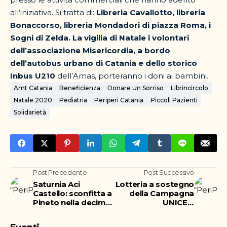
all’iniziativa. Si tratta di:
Libreria Cavallotto, libreria
Bonaccorso, libreria Mondadori di piazza Roma, i
Sogni di Zelda.
La vigilia di Natale i volontari
dell’associazione Misericordia, a bordo
dell’autobus urbano di Catania e dello storico
Inbus U210
dell’Amas, porteranno i doni ai bambini.
Amt Catania
Beneficienza
Donare Un Sorriso
Librincircolo
Natale 2020
Pediatria
Periperi Catania
Piccoli Pazienti
Solidarietà
Post Precedente
Post Successivo
Saturnia Aci
Lotteria a sostegno
Castello: sconfitta a
della Campagna
Pineto nella decima
UNICEF:
giornata di
“Emergenza.
Campionato
Bambini in pericolo”