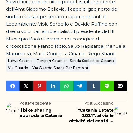
Salvo Fiore con tecnici e progettisti, il presidente
dell'Amt Giacomo Bellavia, il capo di gabinetto del
sindaco Giuseppe Ferraro, i rappresentanti di
Legambiente Viola Sorbello e Davide Ruffino con
diversi volontari ambientalisti, il presidente del III
Municipio Paolo Ferrara con i consiglieri di
circoscrizione Franco Riolo, Salvo Rapisarda, Manuela
Mammana, Maria Concetta Ginardi, Diego Strano.
News Catania
Periperi Catania
Strada Scolastica Catania
Via Guardo
Via Guardo Strada Per Bambini
Post Precedente
Post Successivo
Il bike sharing
"Catania Estate
approda a Catania
2021": al via le
attività dei centri di
aggregazione per
mille ragazzi dai 6 ai