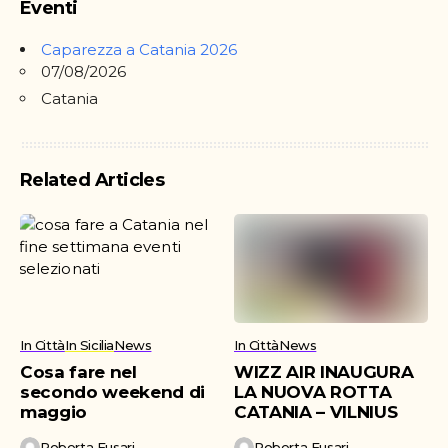
Eventi
17 anni
Caparezza a Catania 2026
07/08/2026
Catania
Related Articles
In Città
In Sicilia
News
In Città
News
Cosa fare nel
WIZZ AIR INAUGURA
secondo weekend di
LA NUOVA ROTTA
maggio
CATANIA – VILNIUS
Roberta Fusari
Roberta Fusari