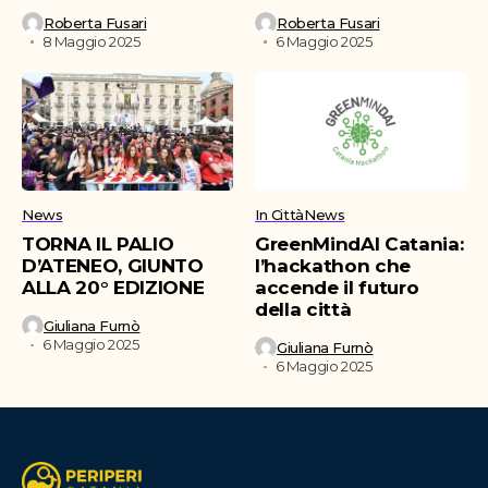
Roberta Fusari
Roberta Fusari
8 Maggio 2025
6 Maggio 2025
News
In Città
News
TORNA IL PALIO
GreenMindAI Catania:
D’ATENEO, GIUNTO
l’hackathon che
ALLA 20° EDIZIONE
accende il futuro
della città
Giuliana Furnò
6 Maggio 2025
Giuliana Furnò
6 Maggio 2025