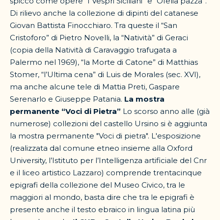
spicco come opere “I Vespri Siciliani” e “Ofelia pazza”.
Di rilievo anche la collezione di dipinti del catanese
Giovan Battista Finocchiaro. Tra queste il “San
Cristoforo” di Pietro Novelli, la “Natività” di Geraci
(copia della Natività di Caravaggio trafugata a
Palermo nel 1969), “la Morte di Catone” di Matthias
Stomer, “l’Ultima cena” di Luis de Morales (sec. XVI),
ma anche alcune tele di Mattia Preti, Gaspare
Serenarlo e Giuseppe Patania.
La mostra
permanente “Voci di Pietra”
Lo scorso anno alle (già
numerose) collezioni del castello Ursino si è aggiunta
la mostra permanente "Voci di pietra". L'esposizione
(realizzata dal comune etneo insieme alla Oxford
University, l’Istituto per l’Intelligenza artificiale del Cnr
e il liceo artistico Lazzaro) comprende trentacinque
epigrafi della collezione del Museo Civico, tra le
maggiori al mondo, basta dire che tra le epigrafi è
presente anche il testo ebraico in lingua latina più