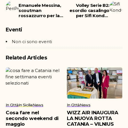
Emanuele Messina,
Volley Serie B2:
scoutman
esordio casalingo
rossazzurro per la
per Sifi Kondor
stagione 18/19
Volley
Eventi
Non ci sono eventi
Related Articles
In Città
In Sicilia
News
In Città
News
Cosa fare nel
WIZZ AIR INAUGURA
secondo weekend di
LA NUOVA ROTTA
maggio
CATANIA – VILNIUS