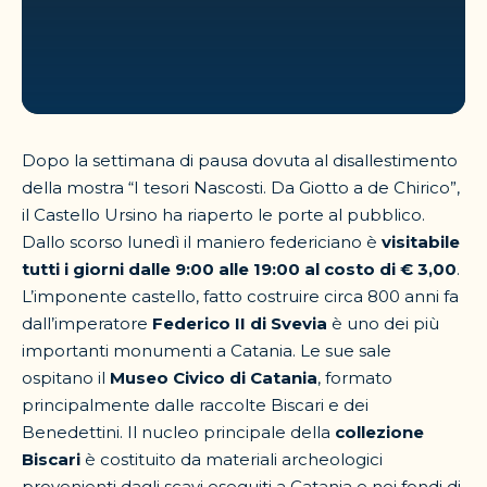
Dopo la settimana di pausa dovuta al disallestimento
della mostra “I tesori Nascosti. Da Giotto a de Chirico”,
il Castello Ursino ha riaperto le porte al pubblico.
Dallo scorso lunedì il maniero federiciano è
visitabile
tutti i giorni dalle 9:00 alle 19:00 al costo di € 3,00
.
L’imponente castello, fatto costruire circa 800 anni fa
dall’imperatore
Federico II di Svevia
è uno dei più
importanti monumenti a Catania. Le sue sale
ospitano il
Museo Civico di Catania
, formato
principalmente dalle raccolte Biscari e dei
Benedettini. Il nucleo principale della
collezione
Biscari
è costituito da materiali archeologici
provenienti dagli scavi eseguiti a Catania e nei fondi di