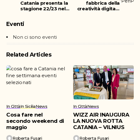
Catania presenta la
fabbrica della
stagione 22/23 nel
creatività digitale
segno del ritorno
nel cuore di Catania
alle origini
Eventi
Non ci sono eventi
Related Articles
In Città
In Sicilia
News
In Città
News
Cosa fare nel
WIZZ AIR INAUGURA
secondo weekend di
LA NUOVA ROTTA
maggio
CATANIA – VILNIUS
Roberta Fusari
Roberta Fusari