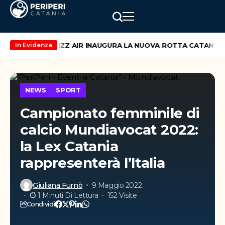
 di maggio
WIZZ AIR INAUGURA LA NUOVA ROTTA CATANIA – V
In Evidenza
NEWS
SPORT
Campionato femminile di
calcio Mundiavocat 2022:
la Lex Catania
rappresenterà l’Italia
Giuliana Furnò
9 Maggio 2022
1 Minuti Di Lettura
152 Visite
Condividi