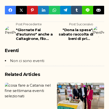
Post Precedente
Post Successivo
"Giornate Fai
"Dona la spesa",
d'autunno" anche a
sabato raccolta di
Caltagirone, filo
beni di prima
conduttore l'acqua
necessità alla Coop
Eventi
Non ci sono eventi
Related Articles