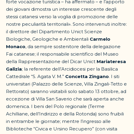
forte vocazione turistica – ha affermato – e l’apporto
dei giovani dimostra un interesse crescente degli
stessi catanesi verso la voglia di promozione delle
nostre peculiarità territoriali». Sono intervenuti inoltre:
il direttore del Dipartimento Unict Scienze
Biologiche, Geologiche e Ambientali
Carmelo
Monaco
, da sempre sostenitore della delegazione
Fai catanese; il responsabile scientifico del Museo
della Rappresentazione del Dicar Unict
Mariateresa
Galizia
; la referente dell’Arcidiocesi per la Basilica
Cattedrale “S. Agata V. M.”
Concetta Zingano
. I siti
universitari (Palazzo delle Scienze, Villa Zingali-Tetto e
Rettorato) saranno visitabili solo sabato 13 ottobre, ad
eccezione di Villa San Saverio che sarà aperta anche
domenica. I beni del Polo regionale (Terme
Achilliane, dell’Indirizzo e della Rotonda) sono fruibili
in entrambe le giornate; mentre l’ingresso alle
Biblioteche “Civica e Ursino Recupero” (con visita