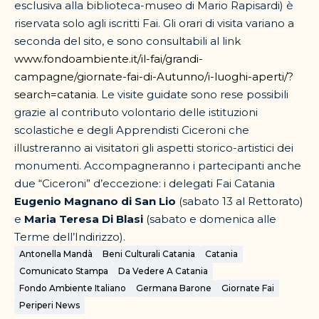
esclusiva alla biblioteca-museo di Mario Rapisardi) è
riservata solo agli iscritti Fai. Gli orari di visita variano a
seconda del sito, e sono consultabili al link
www.fondoambiente.it/il-fai/grandi-
campagne/giornate-fai-di-Autunno/i-luoghi-aperti/?
search=catania
. Le visite guidate sono rese possibili
grazie al contributo volontario delle istituzioni
scolastiche e degli Apprendisti Ciceroni che
illustreranno ai visitatori gli aspetti storico-artistici dei
monumenti. Accompagneranno i partecipanti anche
due “Ciceroni” d’eccezione: i delegati Fai Catania
Eugenio Magnano di San Lio
(sabato 13 al Rettorato)
e
Maria Teresa Di Blasi
(sabato e domenica alle
Terme dell’Indirizzo).
Antonella Mandà
Beni Culturali Catania
Catania
Comunicato Stampa
Da Vedere A Catania
Fondo Ambiente Italiano
Germana Barone
Giornate Fai
Periperi News