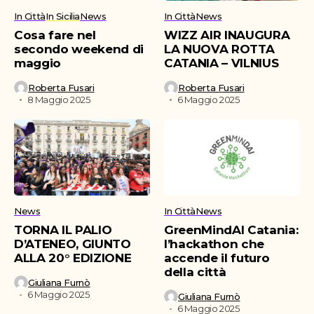
In Città
In Sicilia
News
In Città
News
Cosa fare nel
WIZZ AIR INAUGURA
secondo weekend di
LA NUOVA ROTTA
maggio
CATANIA – VILNIUS
Roberta Fusari
Roberta Fusari
8 Maggio 2025
6 Maggio 2025
News
In Città
News
TORNA IL PALIO
GreenMindAI Catania:
D’ATENEO, GIUNTO
l’hackathon che
ALLA 20° EDIZIONE
accende il futuro
della città
Giuliana Furnò
6 Maggio 2025
Giuliana Furnò
6 Maggio 2025