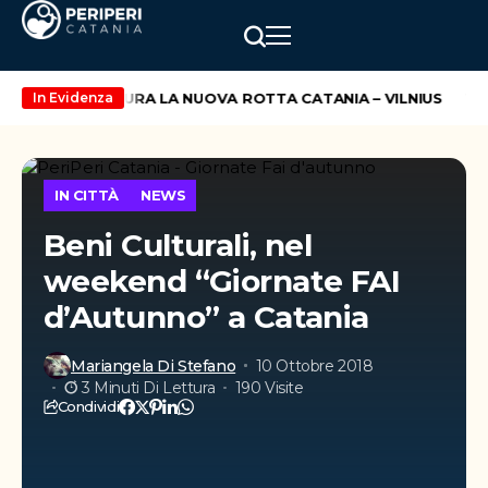
IZZ AIR INAUGURA LA NUOVA ROTTA CATANIA – VILNIUS
TORN
In Evidenza
IN CITTÀ
NEWS
Beni Culturali, nel
weekend “Giornate FAI
d’Autunno” a Catania
Mariangela Di Stefano
10 Ottobre 2018
3 Minuti Di Lettura
190 Visite
Condividi