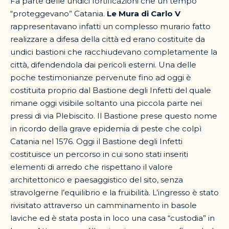
Fa parte delle undici fortificazioni che un tempo
“proteggevano” Catania.
Le Mura di Carlo V
rappresentavano infatti un complesso murario fatto
realizzare a difesa della città ed erano costituite da
undici bastioni che racchiudevano completamente la
città, difendendola dai pericoli esterni. Una delle
poche testimonianze pervenute fino ad oggi è
costituita proprio dal Bastione degli Infetti del quale
rimane oggi visibile soltanto una piccola parte nei
pressi di via Plebiscito. Il Bastione prese questo nome
in ricordo della grave epidemia di peste che colpì
Catania nel 1576. Oggi il Bastione degli Infetti
costituisce un percorso in cui sono stati inseriti
elementi di arredo che rispettano il valore
architettonico e paesaggistico del sito, senza
stravolgerne l’equilibrio e la fruibilità. L’ingresso è stato
rivisitato attraverso un camminamento in basole
laviche ed è stata posta in loco una casa “custodia” in