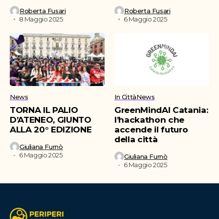
Roberta Fusari
Roberta Fusari
8 Maggio 2025
6 Maggio 2025
News
In Città
News
TORNA IL PALIO
GreenMindAI Catania:
D’ATENEO, GIUNTO
l’hackathon che
ALLA 20° EDIZIONE
accende il futuro
della città
Giuliana Furnò
6 Maggio 2025
Giuliana Furnò
6 Maggio 2025