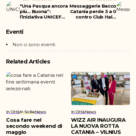
"Una Pasqua ancora
Messaggerie Bacco
più… Buona”:
Catania perde 3 a 0
l’iniziativa UNICEF
contro Club Italia
che coinvolge gli
Crai Roma
studenti del Liceo
Eventi
Emilio Greco
Non ci sono eventi
Related Articles
In Città
In Sicilia
News
In Città
News
Cosa fare nel
WIZZ AIR INAUGURA
secondo weekend di
LA NUOVA ROTTA
maggio
CATANIA – VILNIUS