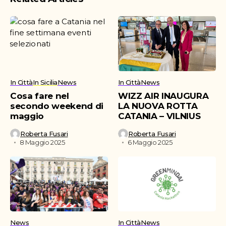
In Città
In Sicilia
News
In Città
News
Cosa fare nel
WIZZ AIR INAUGURA
secondo weekend di
LA NUOVA ROTTA
maggio
CATANIA – VILNIUS
Roberta Fusari
Roberta Fusari
8 Maggio 2025
6 Maggio 2025
News
In Città
News