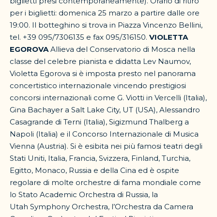
biglietti presi contemporaneamente). Orario di ritiro
per i biglietti: domenica 25 marzo a partire dalle ore
19:00. Il botteghino si trova in Piazza Vincenzo Bellini,
tel. +39 095/7306135 e fax 095/316150.
VIOLETTA
EGOROVA
Allieva del Conservatorio di Mosca nella
classe del celebre pianista e didatta Lev Naumov,
Violetta Egorova si è imposta presto nel panorama
concertistico internazionale vincendo prestigiosi
concorsi internazionali come G. Viotti in Vercelli (Italia),
Gina Bachayer a Salt Lake City, UT (USA), Alessandro
Casagrande di Terni (Italia), Sigizmund Thalberg a
Napoli (Italia) e il Concorso Internazionale di Musica
Vienna (Austria). Si è esibita nei più famosi teatri degli
Stati Uniti, Italia, Francia, Svizzera, Finland, Turchia,
Egitto, Monaco, Russia e della Cina ed è ospite
regolare di molte orchestre di fama mondiale come
lo Stato Academic Orchestra di Russia, la
Utah Symphony Orchestra, l’Orchestra da Camera