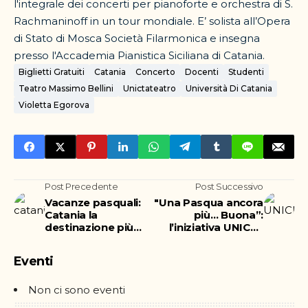
l'integrale dei concerti per pianoforte e orchestra di S.
Rachmaninoff in un tour mondiale. E’ solista all’Opera
di Stato di Mosca Società Filarmonica e insegna
presso l'Accademia Pianistica Siciliana di Catania.
Biglietti Gratuiti
Catania
Concerto
Docenti
Studenti
Teatro Massimo Bellini
Unictateatro
Università Di Catania
Violetta Egorova
Post Precedente
Post Successivo
Vacanze pasquali:
"Una Pasqua ancora
Catania la
più… Buona”:
destinazione più
l’iniziativa UNICEF
gettonata d'Europa
che coinvolge gli
studenti del Liceo
Eventi
Emilio Greco
Non ci sono eventi