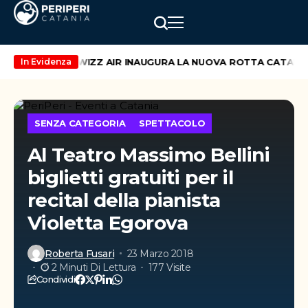
d di maggio
WIZZ AIR INAUGURA LA NUOVA ROTTA CATANIA –
In Evidenza
SENZA CATEGORIA
SPETTACOLO
Al Teatro Massimo Bellini
biglietti gratuiti per il
recital della pianista
Violetta Egorova
Roberta Fusari
23 Marzo 2018
2 Minuti Di Lettura
177 Visite
Condividi