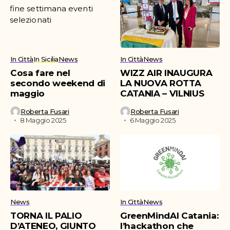
In Città
In Sicilia
News
In Città
News
Cosa fare nel
WIZZ AIR INAUGURA
secondo weekend di
LA NUOVA ROTTA
maggio
CATANIA – VILNIUS
Roberta Fusari
Roberta Fusari
8 Maggio 2025
6 Maggio 2025
News
In Città
News
TORNA IL PALIO
GreenMindAI Catania:
D’ATENEO, GIUNTO
l’hackathon che