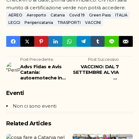
munito di certificazione verde non potrà accedere.
AEREO
Aeroporto
Catania
Covid 19
Green Pass
ITALIA
LEGGI
Peripericatania
TRASPORTI
VACCINI
Post Precedente
Post Successivo
Advs Fidas e Avis
VACCINO: DAL 7
Catania:
SETTEMBRE AL VIA
autoemoteche in
LE
diversi siti cittadini
SOMMINISTRAZIONI
per favorire le
NELLE FARMACIE
Eventi
donazioni
DELLA PROVINCIA
DI CATANIA
Non ci sono eventi
Related Articles