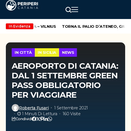
ROTTA CATANIA – VILNIUS
TORNA IL PALIO D’ATENEO, GIUNT
In Evidenza
IN CITTÀ
IN SICILIA
NEWS
AEROPORTO DI CATANIA:
DAL 1 SETTEMBRE GREEN
PASS OBBLIGATORIO
PER VIAGGIARE
Roberta Fusari
1 Settembre 2021
1 Minuti Di Lettura
160 Visite
Condividi