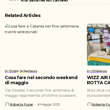
A di Saturnia Aci Castello
Related Articles
In Città
In Sicilia
News
In Città
News
Cosa fare nel secondo weekend
WIZZ AIR
di maggio
ROTTA CA
Cari Stradari, il secondo fine settimana di
Wizz Air,la c
maggio rappresenta un’ottima occasione
ecosostenibil
per ritagliarsi del tempo...
ufficialmente 
Roberta Fusari
8 Maggio 2025
Roberta Fus