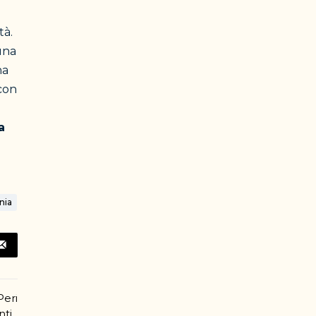
tà.
una
na
con
o
a
nia