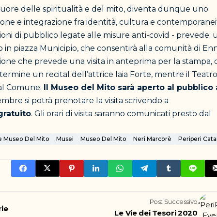
, cuore delle spiritualità e del mito, diventa dunque uno
one e integrazione fra identità, cultura e contemporanei
ioni di pubblico legate alle misure anti-covid - prevede: 
o in piazza Municipio, che consentirà alla comunità di En
one che prevede una visita in anteprima per la stampa, 
l termine un recital dell’attrice Iaia Forte, mentre il Teatr
dal Comune.
Il Museo del Mito sarà aperto al pubblico 
embre si potrà prenotare la visita scrivendo a
gratuito
. Gli orari di visita saranno comunicati presto dal
e Museo Del Mito
Musei
Museo Del Mito
Neri Marcorè
Periperi Cata
Post Successivo
rie
Le Vie dei Tesori 2020