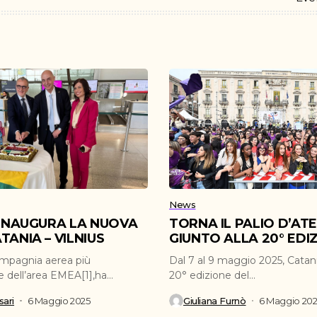
News
 INAUGURA LA NUOVA
TORNA IL PALIO D’AT
TANIA – VILNIUS
GIUNTO ALLA 20° EDI
ompagnia aerea più
Dal 7 al 9 maggio 2025, Catani
e dell’area EMEA[1],ha
20° edizione del...
inaugurato la nuova...
ari
6 Maggio 2025
Giuliana Furnò
6 Maggio 20