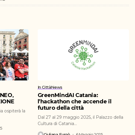
In Città
News
ENEO,
GreenMindAI Catania:
ZIONE
l’hackathon che accende il
futuro della città
a ospiterà la
Dal 27 al 29 maggio 2025, il Palazzo della
Cultura di Catania...
25
Giuliana Furnò
6 Maggio 2025