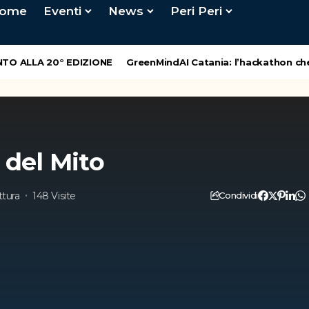
ome
Eventi
News
Peri Peri
O ALLA 20° EDIZIONE
GreenMindAI Catania: l’hackathon che ac
 del Mito
ttura
148 Visite
Condividi