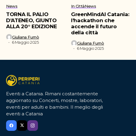
News
In Città
News
TORNA IL PALIO
GreenMindAI Catania:
D’ATENEO, GIUNTO
l’hackathon che
ALLA 20° EDIZIONE
accende il futuro
della città
Giuliana Furnò
6 Maggio 2025
Giuliana Furnò
6 Maggio 2025
Eventi a Catania. Rimani costantemente
aggiornato su Concerti, mostre, laboratori,
eventi per adulti e bambini. Il meglio degli
eventi a Catania