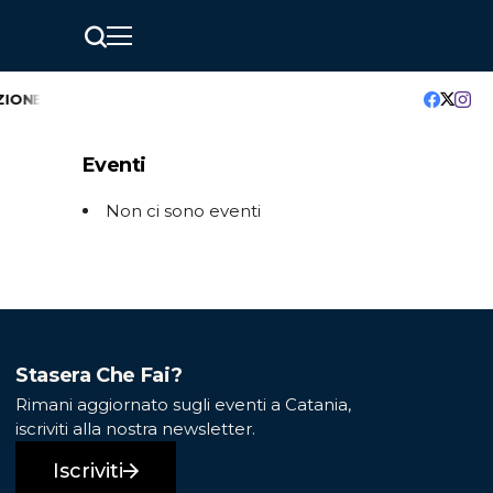
IONE
GreenMindAI Catania: l’hackathon che accende il futuro 
Eventi
Non ci sono eventi
Stasera Che Fai?
Rimani aggiornato sugli eventi a Catania,
iscriviti alla nostra newsletter.
Iscriviti