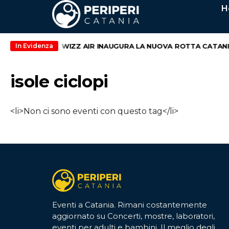
H
nd di maggio
WIZZ AIR INAUGURA LA NUOVA ROTTA CATANIA 
In Evidenza
isole ciclopi
<li>Non ci sono eventi con questo tag</li>
Eventi a Catania. Rimani costantemente
aggiornato su Concerti, mostre, laboratori,
eventi per adulti e bambini. Il meglio degli