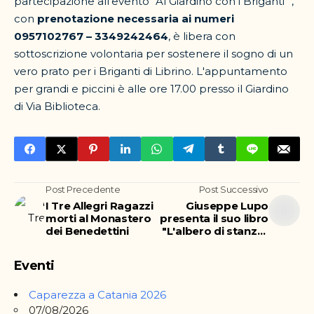
partecipazione all’evento “Al Giardino con i Briganti ”,
con
prenotazione necessaria ai numeri
0957102767 – 3349242464
, è libera con
sottoscrizione volontaria per sostenere il sogno di un
vero prato per i Briganti di Librino. L'appuntamento
per grandi e piccini è alle ore 17.00 presso il Giardino
di Via Biblioteca.
Post Precedente
Post Successivo
I Tre Allegri Ragazzi
Giuseppe Lupo
morti al Monastero
presenta il suo libro
dei Benedettini
"L'albero di stanze"
al Monastore
Eventi
Caparezza a Catania 2026
07/08/2026