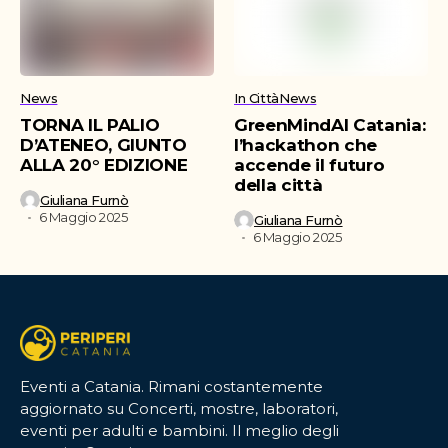
News
In Città
News
TORNA IL PALIO
GreenMindAI Catania:
D’ATENEO, GIUNTO
l’hackathon che
ALLA 20° EDIZIONE
accende il futuro
della città
Giuliana Furnò
6 Maggio 2025
Giuliana Furnò
6 Maggio 2025
Eventi a Catania. Rimani costantemente
aggiornato su Concerti, mostre, laboratori,
eventi per adulti e bambini. Il meglio degli