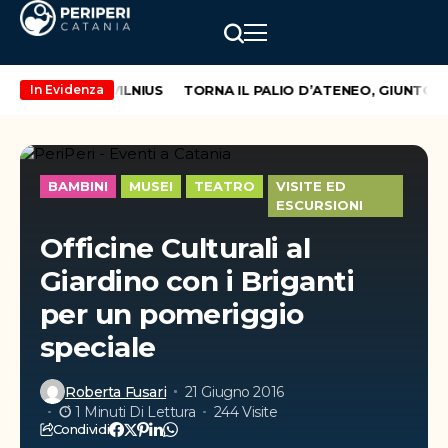
A CATANIA – VILNIUS
TORNA IL PALIO D’ATENEO, GIUNTO AL
In Evidenza
BAMBINI
MUSEI
TEATRO
VISITE ED
ESCURSIONI
Officine Culturali al
Giardino con i Briganti
per un pomeriggio
speciale
Roberta Fusari
21 Giugno 2016
1 Minuti Di Lettura
244 Visite
Condividi