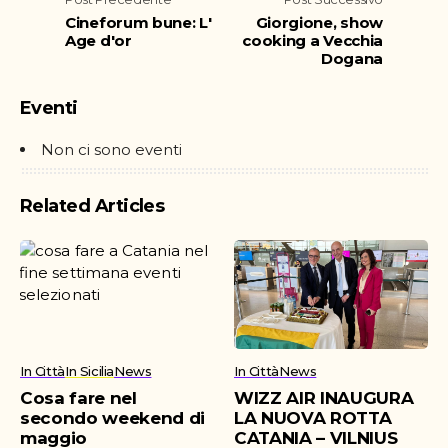
Cineforum bune: L'
Giorgione, show
Age d'or
cooking a Vecchia
Dogana
Eventi
Non ci sono eventi
Related Articles
In Città
In Sicilia
News
In Città
News
Cosa fare nel
WIZZ AIR INAUGURA
secondo weekend di
LA NUOVA ROTTA
maggio
CATANIA – VILNIUS